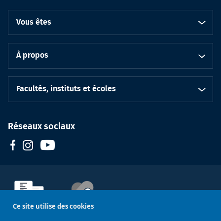
Vous êtes
À propos
Facultés, instituts et écoles
Réseaux sociaux
Ce site utilise des cookies
Soutenez
Contacts
l'Université