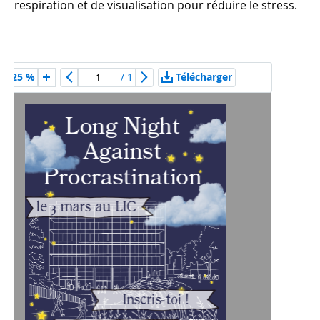
respiration et de visualisation pour réduire le stress.
/
1
Télécharger
125 %
Long Night 
Against 
Procrastination
le 3 mars au LIC
Inscris-toi !